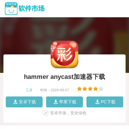
hammer anycast加速器下载
工具
|
时间：2026-08-07
|
安卓下载
苹果下载
PC下载
安卓市场，安全绿色