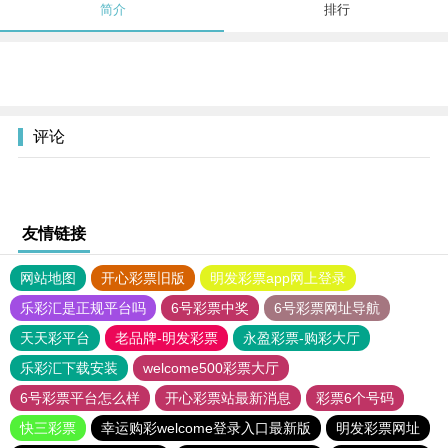
简介
排行
评论
友情链接
网站地图
开心彩票旧版
明发彩票app网上登录
乐彩汇是正规平台吗
6号彩票中奖
6号彩票网址导航
天天彩平台
老品牌-明发彩票
永盈彩票-购彩大厅
乐彩汇下载安装
welcome500彩票大厅
6号彩票平台怎么样
开心彩票站最新消息
彩票6个号码
快三彩票
幸运购彩welcome登录入口最新版
明发彩票网址