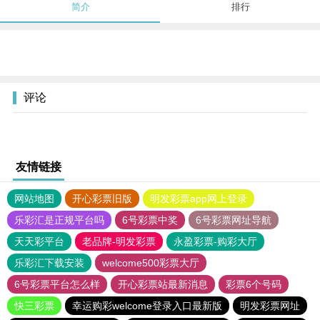
简介
排行
评论
友情链接
网站地图
开心彩票旧版
明发彩票app网上登录
乐彩汇是正规平台吗
6号彩票中奖
6号彩票网址导航
天天彩平台
老品牌-明发彩票
永盈彩票-购彩大厅
乐彩汇下载安装
welcome500彩票大厅
6号彩票平台怎么样
开心彩票站最新消息
彩票6个号码
快三彩票
幸运购彩welcome登录入口最新版
明发彩票网址