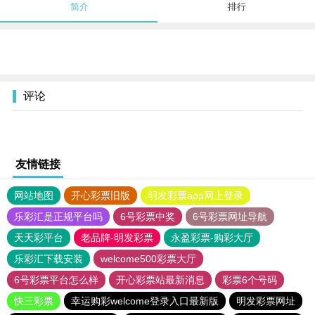
简介
排行
评论
友情链接
网站地图
开心彩票旧版
明发彩票app网上登录
乐彩汇是正规平台吗
6号彩票中奖
6号彩票网址导航
天天彩平台
老品牌-明发彩票
永盈彩票-购彩大厅
乐彩汇下载安装
welcome500彩票大厅
6号彩票平台怎么样
开心彩票站最新消息
彩票6个号码
快三彩票
幸运购彩welcome登录入口最新版
明发彩票网址