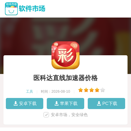
医科达直线加速器价格
工具
|
时间：2026-08-10
|
安卓下载
苹果下载
PC下载
安卓市场，安全绿色