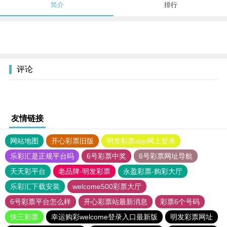
简介
排行
评论
友情链接
网站地图
开心彩票旧版
明发彩票app网上登录
乐彩汇是正规平台吗
6号彩票中奖
6号彩票网址导航
天天彩平台
老品牌-明发彩票
永盈彩票-购彩大厅
乐彩汇下载安装
welcome500彩票大厅
6号彩票平台怎么样
开心彩票站最新消息
彩票6个号码
快三彩票
幸运购彩welcome登录入口最新版
明发彩票网址