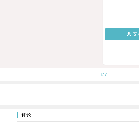
安
简介
评论